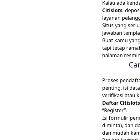
Kalau ada kenda
Citislots
, depo
layanan pelangg
Situs yang ser
jawaban templa
Buat kamu yang l
tapi tetap ram
halaman resminy
Car
Proses pendafta
penting, isi dat
verifikasi atau 
Daftar Citislots
“Register”.
Isi formulir pe
diminta), dan d
dan mudah kamu