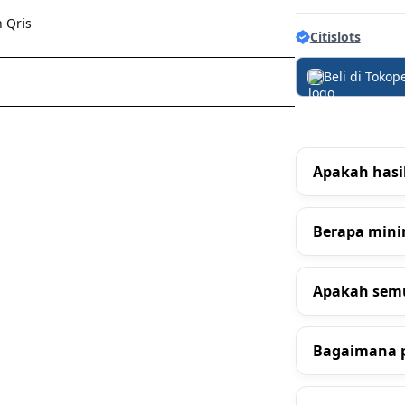
n Qris
Citislots
Beli di Tokop
Apakah hasil 
Berapa minim
Apakah semua
Bagaimana pr