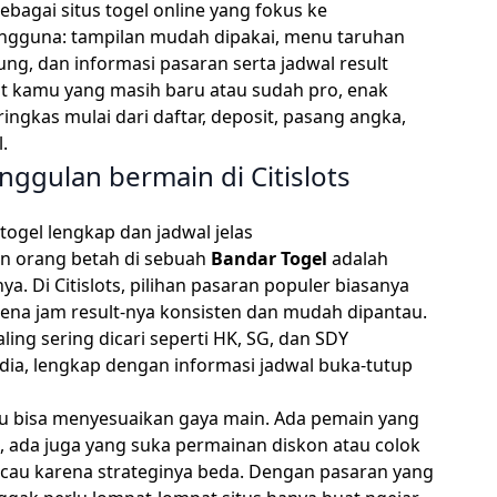
ebagai situs togel online yang fokus ke
gguna: tampilan mudah dipakai, menu taruhan
gung, dan informasi pasaran serta jadwal result
Buat kamu yang masih baru atau sudah pro, enak
ringkas mulai dari daftar, deposit, pasang angka,
.
nggulan bermain di Citislots
 togel lengkap dan jadwal jelas
an orang betah di sebuah
Bandar Togel
adalah
ya. Di Citislots, pilihan pasaran populer biasanya
rena jam result-nya konsisten dan mudah dipantau.
ling sering dicari seperti HK, SG, dan SDY
ia, lengkap dengan informasi jadwal buka-tutup
u bisa menyesuaikan gaya main. Ada pemain yang
 ada juga yang suka permainan diskon atau colok
cau karena strateginya beda. Dengan pasaran yang