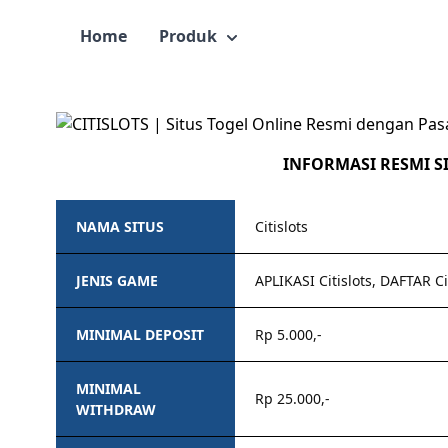
Home
Produk
INFORMASI RESMI SIT
NAMA SITUS
Citislots
JENIS GAME
APLIKASI Citislots, DAFTAR Ci
MINIMAL DEPOSIT
Rp 5.000,-
MINIMAL
Rp 25.000,-
WITHDRAW