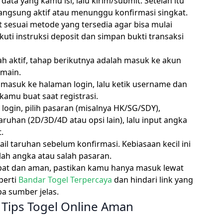
data yang kamu isi, lalu kirim/submit. Setelah itu
angsung aktif atau menunggu konfirmasi singkat.
 sesuai metode yang tersedia agar bisa mulai
kuti instruksi deposit dan simpan bukti transaksi
h aktif, tahap berikutnya adalah masuk ke akun
rmain.
: masuk ke halaman login, lalu ketik username dan
amu buat saat registrasi.
 login, pilih pasaran (misalnya HK/SG/SDY),
aruhan (2D/3D/4D atau opsi lain), lalu input angka
.
ail taruhan sebelum konfirmasi. Kebiasaan kecil ini
ah angka atau salah pasaran.
pat dan aman, pastikan kamu hanya masuk lewat
perti
Bandar Togel Terpercaya
dan hindari link yang
a sumber jelas.
Tips Togel Online Aman