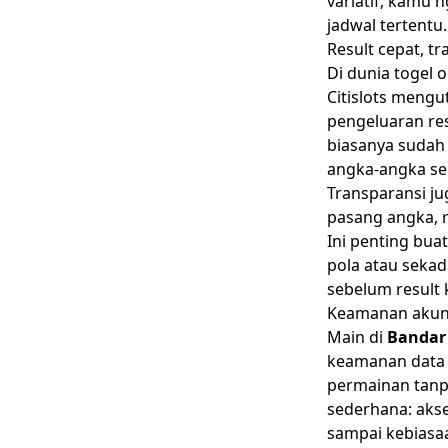
variatif, kamu 
jadwal tertentu.
Result cepat, t
Di dunia togel o
Citislots mengu
pengeluaran res
biasanya sudah 
angka-angka se
Transparansi ju
pasang angka, 
Ini penting bua
pola atau seka
sebelum result k
Keamanan akun, 
Main di
Bandar 
keamanan data a
permainan tanpa
sederhana: akse
sampai kebiasaa