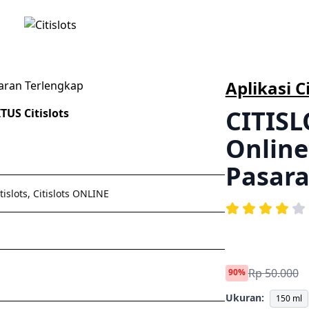
Aplikasi Ci
CITISL
US Citislots
Online
Pasara
tislots, Citislots ONLINE
Rp 50.000
90%
Ukuran:
150 ml