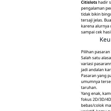
Citislots
hadir s
pengalaman pen
tidak bikin bin
tersaji jelas. 
karena alurnya 
sampai cek hasil
Keu
Pilihan pasaran
Salah satu alas
variasi pasarann
jadi andalan ka
Pasaran yang pa
umumnya tersed
taruhan.
Yang enak, kam
fokus 2D/3D/4D,
bebas/colok ma