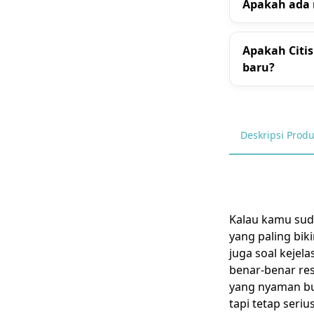
Apakah ada r
Apakah Citi
baru?
Deskripsi Prod
Kalau kamu su
yang paling bik
juga soal kejela
benar-benar res
yang nyaman bu
tapi tetap serius