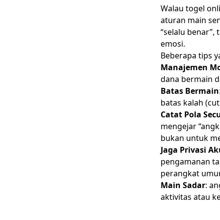
Walau togel onl
aturan main se
“selalu benar”, 
emosi.
Beberapa tips y
Manajemen Mo
dana bermain d
Batas Bermain
batas kalah (cut
Catat Pola Se
mengejar “angka
bukan untuk me
Jaga Privasi A
pengamanan tamb
perangkat umu
Main Sadar
: a
aktivitas atau k